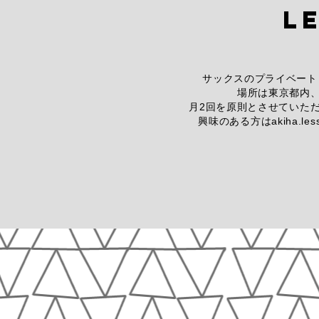
L
サックスのプライベート
場所は東京都内、5
月2回を原則とさせていた
興味のある方は
akiha.le