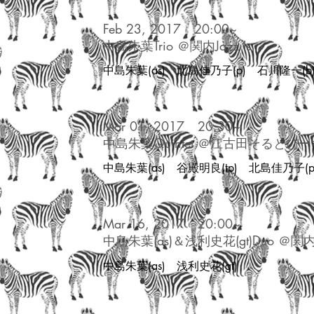
Feb 23, 2017
20:00~
中島朱葉Trio ＠関内Jazz Is
​中島朱葉(as) 北島佳乃子(p) 石川隆一(b
Mar 01, 2017
20:30~
中島朱葉Quintet ＠江古田そるとぴ
中島朱葉(as) 谷殿明良(tp) 北島佳乃子
Mar 16, 2017
20:00~
中島朱葉(as)＆浅利史花(gt)Duo ＠関内Ja
​中島朱葉(as) 浅利史花(gt)