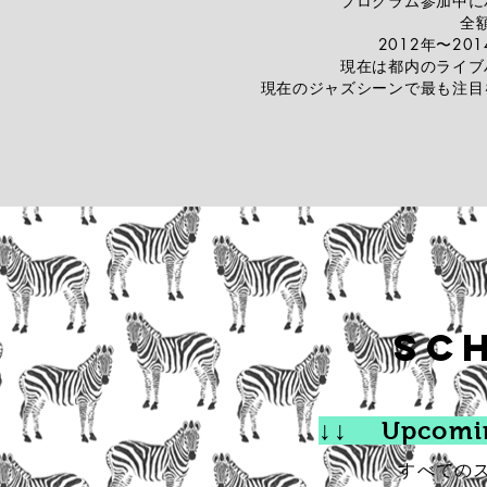
プログラム参加中に
全
2012年〜2
現在は都内のライブ
現在のジャズシーンで最も注目
​Sc
↓​↓ Upcomi
すべての