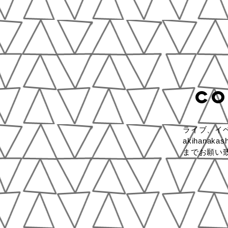
CO
ライブ、イ
akihanakas
​までお願い